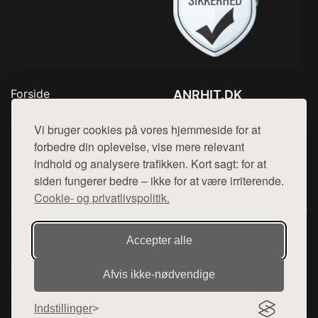
Forside
ANRHIT.DK
Produkter
Tlf. 78768672
Top Rabatter
Vi bruger cookies på vores hjemmeside for at
Mail:
hej@want.dk
Blog
forbedre din oplevelse, vise mere relevant
Kontakt
indhold og analysere trafikken. Kort sagt: for at
Cookie- og privatlivspolitik
siden fungerer bedre – ikke for at være irriterende.
Cookie- og privatlivspolitik.
Denne side er en del af want.dk, der udgiver en række
Accepter alle
hjemmesider med præsentation af forskellige produkter fra
diverse webshops. Der sælges ikke varer fra denne side - vi
Afvis ikke‑nødvendige
henviser til de shops, som sælger varen. Vi har heller ikke
varerne på lager.
Indstillinger