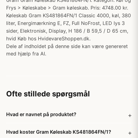
Gram Gram Køleskab KS481864FN/1. Kategori: Køl og
Frys > Køleskabe > Gram køleskab. Pris: 4748.00 kr.
Køleskab Gram KS481864FN/1 Classic 4000, køl, 380
liter, Energimærkning E, FZ, Full NoFrost, LED lys 3
sider, Elektronisk, Display, H 186 / B 59,5 / D 65 cm,
hvid Køb hos HvidevareShoppen.dk.
Dele af indholdet på denne side kan være genereret
med hjælp fra AI.
Ofte stillede spørgsmål
Hvad er navnet på produktet?
Hvad koster Gram Køleskab KS481864FN/1?