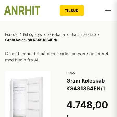
TILBUD
Forside
/
Køl og Frys
/
Køleskabe
/
Gram køleskab
/
Gram Køleskab KS481864FN/1
Dele af indholdet på denne side kan være genereret
med hjælp fra AI.
GRAM
Gram Køleskab
KS481864FN/1
4.748,00