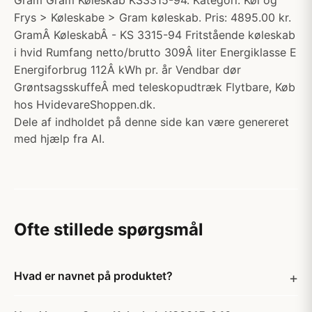
Gram Gram Køleskab KS3315-94. Kategori: Køl og
Frys > Køleskabe > Gram køleskab. Pris: 4895.00 kr.
GramÂ KøleskabÂ - KS 3315-94 Fritstående køleskab
i hvid Rumfang netto/brutto 309Â liter Energiklasse E
Energiforbrug 112Â kWh pr. år Vendbar dør
GrøntsagsskuffeÂ med teleskopudtræk Flytbare, Køb
hos HvidevareShoppen.dk.
Dele af indholdet på denne side kan være genereret
med hjælp fra AI.
Ofte stillede spørgsmål
Hvad er navnet på produktet?