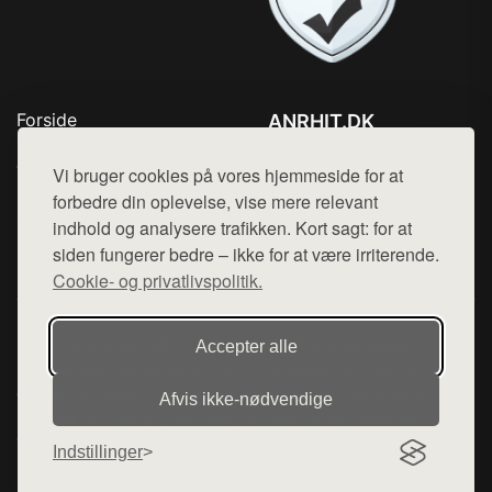
Forside
ANRHIT.DK
Produkter
Tlf. 78768672
Top Rabatter
Vi bruger cookies på vores hjemmeside for at
Mail:
hej@want.dk
Blog
forbedre din oplevelse, vise mere relevant
Kontakt
indhold og analysere trafikken. Kort sagt: for at
Cookie- og privatlivspolitik
siden fungerer bedre – ikke for at være irriterende.
Cookie- og privatlivspolitik.
Denne side er en del af want.dk, der udgiver en række
Accepter alle
hjemmesider med præsentation af forskellige produkter fra
diverse webshops. Der sælges ikke varer fra denne side - vi
Afvis ikke‑nødvendige
henviser til de shops, som sælger varen. Vi har heller ikke
varerne på lager.
Indstillinger
© 2026 anrhit.dk. Alle rettigheder forbeholdes.