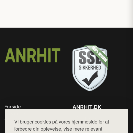
Forside
ANRHIT.DK
Produkter
Tlf. 78768672
Top Rabatter
Vi bruger cookies på vores hjemmeside for at
Mail:
hej@want.dk
Blog
forbedre din oplevelse, vise mere relevant