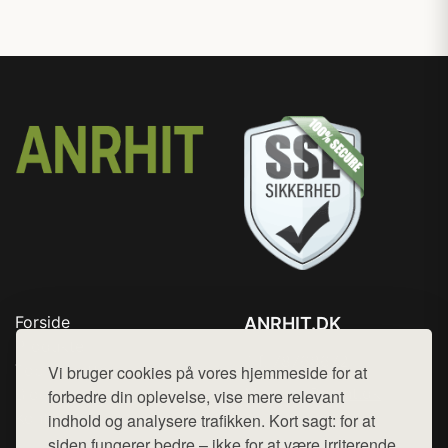
Forside
ANRHIT.DK
Produkter
Tlf. 78768672
Top Rabatter
Vi bruger cookies på vores hjemmeside for at
Mail:
hej@want.dk
Blog
forbedre din oplevelse, vise mere relevant
Kontakt
indhold og analysere trafikken. Kort sagt: for at
Cookie- og privatlivspolitik
siden fungerer bedre – ikke for at være irriterende.