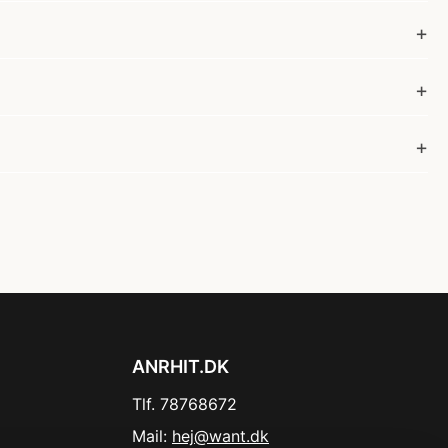
ANRHIT.DK
Tlf. 78768672
Mail:
hej@want.dk