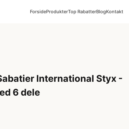
Forside
Produkter
Top Rabatter
Blog
Kontakt
abatier International Styx -
ed 6 dele