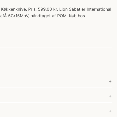
økkenknive. Pris: 599.00 kr. Lion Sabatier International
et afÂ 5Cr15MoV, håndtaget af POM. Køb hos