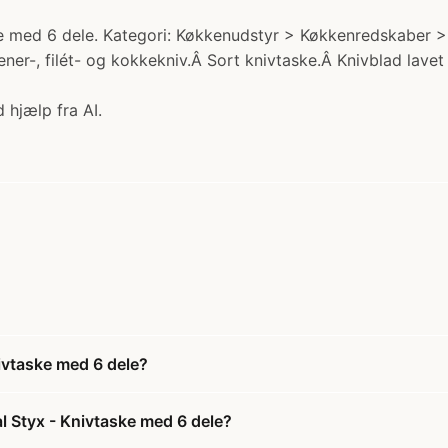
e med 6 dele. Kategori: Køkkenudstyr > Køkkenredskaber > K
ener-, filét- og kokkekniv.Â Sort knivtaske.Â Knivblad lav
 hjælp fra AI.
nivtaske med 6 dele?
l Styx - Knivtaske med 6 dele?