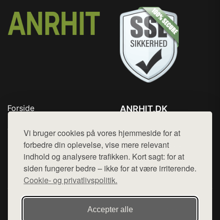
Forside
ANRHIT.DK
Produkter
Tlf. 78768672
Top Rabatter
Vi bruger cookies på vores hjemmeside for at
Mail:
hej@want.dk
Blog
forbedre din oplevelse, vise mere relevant
Kontakt
indhold og analysere trafikken. Kort sagt: for at
Cookie- og privatlivspolitik
siden fungerer bedre – ikke for at være irriterende.
Cookie- og privatlivspolitik.
Denne side er en del af want.dk, der udgiver en række
Accepter alle
hjemmesider med præsentation af forskellige produkter fra