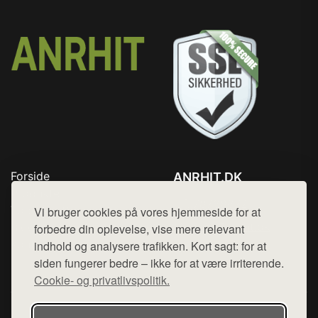
Forside
ANRHIT.DK
Produkter
Tlf. 78768672
Top Rabatter
Vi bruger cookies på vores hjemmeside for at
Mail:
hej@want.dk
Blog
forbedre din oplevelse, vise mere relevant
Kontakt
indhold og analysere trafikken. Kort sagt: for at
Cookie- og privatlivspolitik
siden fungerer bedre – ikke for at være irriterende.
Cookie- og privatlivspolitik.