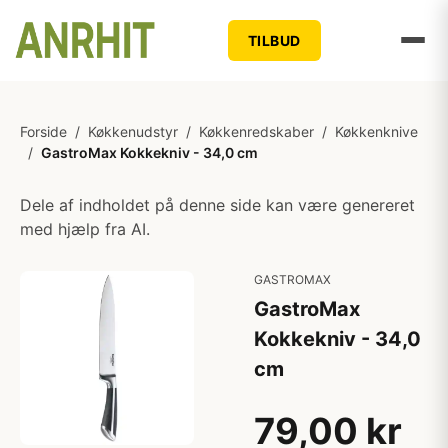
TILBUD
Forside
/
Køkkenudstyr
/
Køkkenredskaber
/
Køkkenknive
/
GastroMax Kokkekniv - 34,0 cm
Dele af indholdet på denne side kan være genereret
med hjælp fra AI.
GASTROMAX
GastroMax
Kokkekniv - 34,0
cm
79,00 kr