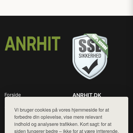
Forside
ANRHIT.DK
Produkter
Tlf. 78768672
Top Rabatter
Vi bruger cookies på vores hjemmeside for at
Mail:
hej@want.dk
Blog
forbedre din oplevelse, vise mere relevant
Kontakt
indhold og analysere trafikken. Kort sagt: for at
Cookie- og privatlivspolitik
siden fungerer bedre – ikke for at være irriterende.