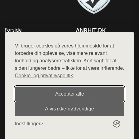
Forside
ANRHIT.DK
Produkter
Tlf. 78768672
Top Rabatter
Vi bruger cookies på vores hjemmeside for at
Mail:
hej@want.dk
Blog
forbedre din oplevelse, vise mere relevant
Kontakt
indhold og analysere trafikken. Kort sagt: for at
Cookie- og privatlivspolitik
siden fungerer bedre – ikke for at være irriterende.
Cookie- og privatlivspolitik.
Denne side er en del af want.dk, der udgiver en række
Accepter alle
hjemmesider med præsentation af forskellige produkter fra
diverse webshops. Der sælges ikke varer fra denne side - vi
Afvis ikke‑nødvendige
henviser til de shops, som sælger varen. Vi har heller ikke
varerne på lager.
Indstillinger
© 2026 anrhit.dk. Alle rettigheder forbeholdes.