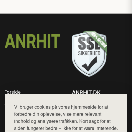
Forside
ANRHIT.DK
Produkter
Tlf. 78768672
Top Rabatter
Vi bruger cookies på vores hjemmeside for at
Mail:
hej@want.dk
Blog
forbedre din oplevelse, vise mere relevant
Kontakt
indhold og analysere trafikken. Kort sagt: for at
Cookie- og privatlivspolitik
siden fungerer bedre – ikke for at være irriterende.