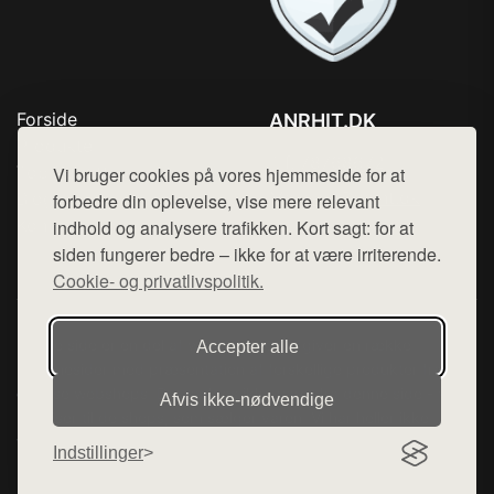
Forside
ANRHIT.DK
Produkter
Tlf. 78768672
Top Rabatter
Vi bruger cookies på vores hjemmeside for at
Mail:
hej@want.dk
Blog
forbedre din oplevelse, vise mere relevant
Kontakt
indhold og analysere trafikken. Kort sagt: for at
Cookie- og privatlivspolitik
siden fungerer bedre – ikke for at være irriterende.
Cookie- og privatlivspolitik.
Denne side er en del af want.dk, der udgiver en række
Accepter alle
hjemmesider med præsentation af forskellige produkter fra
diverse webshops. Der sælges ikke varer fra denne side - vi
Afvis ikke‑nødvendige
henviser til de shops, som sælger varen. Vi har heller ikke
varerne på lager.
Indstillinger
© 2026 anrhit.dk. Alle rettigheder forbeholdes.