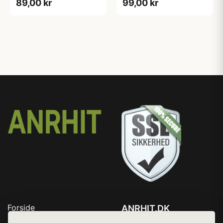
89,00 kr
99,00 kr
Forside
ANRHIT.DK
Produkter