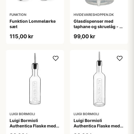
FUNKTION
HVIDEVARESHOPPEN.DK
Funktion Lommelærke
Glasdispenser med
sæt
taphane og skruelåg - 6
liter
115,00 kr
99,00 kr
LUIGI BORMIOLI
LUIGI BORMIOLI
Luigi Bormioli
Luigi Bormioli
Authentica Flaske med
Authentica Flaske med
stål-skænkprop - 25cl.
stål-skænkprop - 50cl.