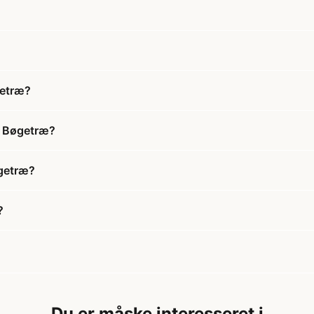
getræ?
- Bøgetræ?
øgetræ?
?
Du er måske interesseret i