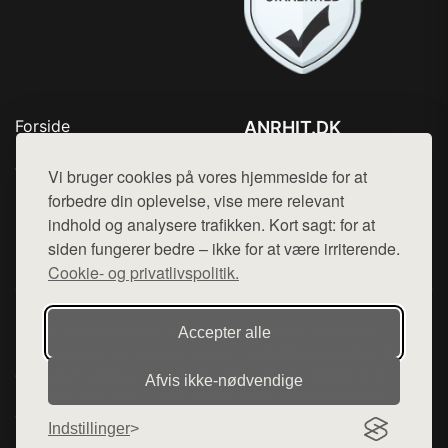
Forside
ANRHIT.DK
Produkter
Tlf. 78768672
Top Rabatter
Vi bruger cookies på vores hjemmeside for at
Mail:
hej@want.dk
Blog
forbedre din oplevelse, vise mere relevant
Kontakt
indhold og analysere trafikken. Kort sagt: for at
Cookie- og privatlivspolitik
siden fungerer bedre – ikke for at være irriterende.
Cookie- og privatlivspolitik.
Denne side er en del af want.dk, der udgiver en række
Accepter alle
hjemmesider med præsentation af forskellige produkter fra
diverse webshops. Der sælges ikke varer fra denne side - vi
Afvis ikke‑nødvendige
henviser til de shops, som sælger varen. Vi har heller ikke
varerne på lager.
Indstillinger