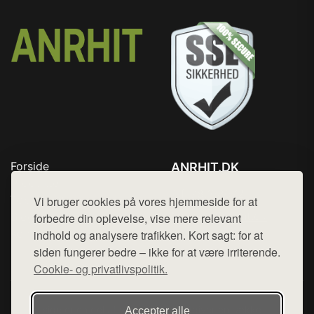
Forside
ANRHIT.DK
Produkter
Tlf. 78768672
Top Rabatter
Vi bruger cookies på vores hjemmeside for at
Mail:
hej@want.dk
Blog
forbedre din oplevelse, vise mere relevant
Kontakt
indhold og analysere trafikken. Kort sagt: for at
Cookie- og privatlivspolitik
siden fungerer bedre – ikke for at være irriterende.
Cookie- og privatlivspolitik.
Denne side er en del af want.dk, der udgiver en række
Accepter alle