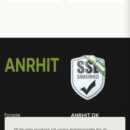
Forside
ANRHIT.DK
Produkter
Tlf. 78768672
Top Rabatter
Vi bruger cookies på vores hjemmeside for at