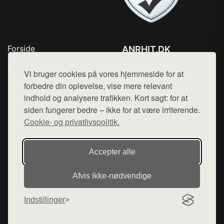
Forside
ANRHIT.DK
Produkter
Tlf. 78768672
Top Rabatter
Vi bruger cookies på vores hjemmeside for at
Mail:
hej@want.dk
Blog
forbedre din oplevelse, vise mere relevant
Kontakt
indhold og analysere trafikken. Kort sagt: for at
Cookie- og privatlivspolitik
siden fungerer bedre – ikke for at være irriterende.
Cookie- og privatlivspolitik.
Denne side er en del af want.dk, der udgiver en række
Accepter alle
hjemmesider med præsentation af forskellige produkter fra
diverse webshops. Der sælges ikke varer fra denne side - vi
Afvis ikke‑nødvendige
henviser til de shops, som sælger varen. Vi har heller ikke
varerne på lager.
Indstillinger
© 2026 anrhit.dk. Alle rettigheder forbeholdes.