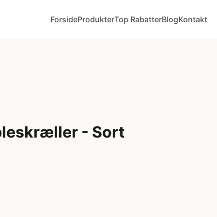
Forside
Produkter
Top Rabatter
Blog
Kontakt
eskræller - Sort