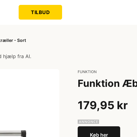
TILBUD
ræller - Sort
 hjælp fra AI.
FUNKTION
Funktion Æbl
179,95 kr
Køb her