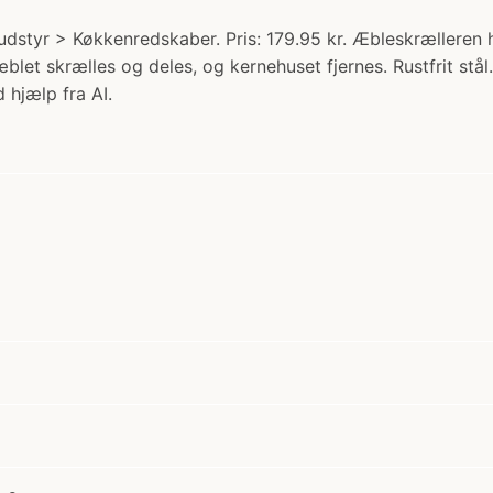
udstyr > Køkkenredskaber. Pris: 179.95 kr. Æbleskrælleren 
æblet skrælles og deles, og kernehuset fjernes. Rustfrit st
 hjælp fra AI.