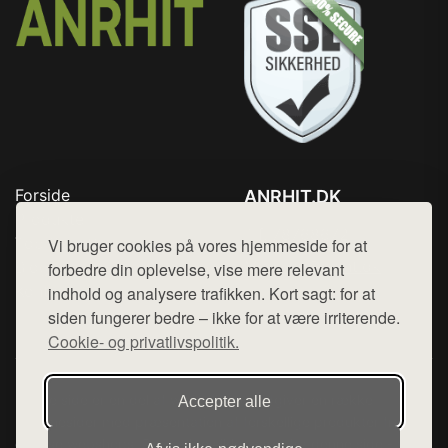
Forside
ANRHIT.DK
Produkter
Tlf. 78768672
Top Rabatter
Vi bruger cookies på vores hjemmeside for at
Mail:
hej@want.dk
Blog
forbedre din oplevelse, vise mere relevant
Kontakt
indhold og analysere trafikken. Kort sagt: for at
Cookie- og privatlivspolitik
siden fungerer bedre – ikke for at være irriterende.
Cookie- og privatlivspolitik.
Denne side er en del af want.dk, der udgiver en række
Accepter alle
hjemmesider med præsentation af forskellige produkter fra
diverse webshops. Der sælges ikke varer fra denne side - vi