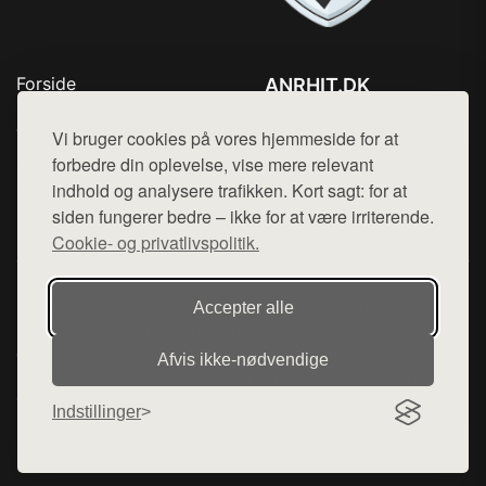
Forside
ANRHIT.DK
Produkter
Tlf. 78768672
Top Rabatter
Vi bruger cookies på vores hjemmeside for at
Mail:
hej@want.dk
Blog
forbedre din oplevelse, vise mere relevant
Kontakt
indhold og analysere trafikken. Kort sagt: for at
Cookie- og privatlivspolitik
siden fungerer bedre – ikke for at være irriterende.
Cookie- og privatlivspolitik.
Denne side er en del af want.dk, der udgiver en række
Accepter alle
hjemmesider med præsentation af forskellige produkter fra
diverse webshops. Der sælges ikke varer fra denne side - vi
Afvis ikke‑nødvendige
henviser til de shops, som sælger varen. Vi har heller ikke
varerne på lager.
Indstillinger
© 2026 anrhit.dk. Alle rettigheder forbeholdes.