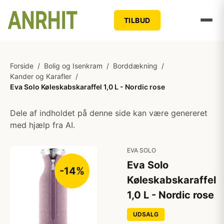
TILBUD
Forside
/
Bolig og Isenkram
/
Borddækning
/
Kander og Karafler
/
Eva Solo Køleskabskaraffel 1,0 L - Nordic rose
Dele af indholdet på denne side kan være genereret
med hjælp fra AI.
EVA SOLO
Eva Solo
-14%
Køleskabskaraffel
1,0 L - Nordic rose
UDSALG