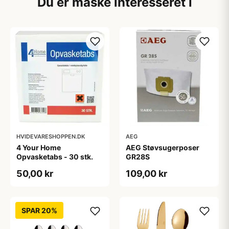
Du er måske interesseret i
HVIDEVARESHOPPEN.DK
AEG
4 Your Home
AEG Støvsugerposer
Opvasketabs - 30 stk.
GR28S
50,00 kr
109,00 kr
SPAR 20%