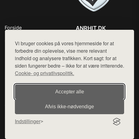
Forside
ANRHIT.DK
Produkter
Tlf. 78768672
Top Rabatter
Vi bruger cookies på vores hjemmeside for at
Mail:
hej@want.dk
Blog
forbedre din oplevelse, vise mere relevant
Kontakt
indhold og analysere trafikken. Kort sagt: for at
Cookie- og privatlivspolitik
siden fungerer bedre – ikke for at være irriterende.
Cookie- og privatlivspolitik.
Denne side er en del af want.dk, der udgiver en række
Accepter alle
hjemmesider med præsentation af forskellige produkter fra
diverse webshops. Der sælges ikke varer fra denne side - vi
Afvis ikke‑nødvendige
henviser til de shops, som sælger varen. Vi har heller ikke
varerne på lager.
Indstillinger
© 2026 anrhit.dk. Alle rettigheder forbeholdes.