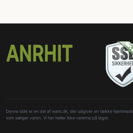
Denne side er en del af want.dk, der udgiver en række hjemmeside
som sælger varen. Vi har heller ikke varerne på lager.