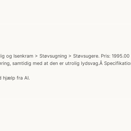
olig og Isenkram > Støvsugning > Støvsugere. Pris: 1995.0
engøring, samtidig med at den er utrolig lydsvag.Â Specifika
 hjælp fra AI.