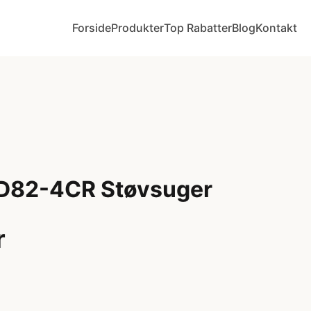
Forside
Produkter
Top Rabatter
Blog
Kontakt
PD82-4CR Støvsuger
r