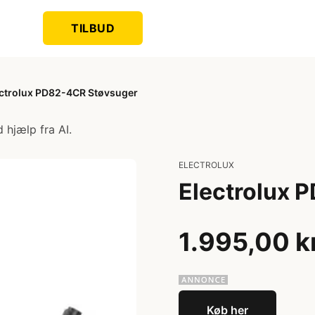
TILBUD
ctrolux PD82-4CR Støvsuger
 hjælp fra AI.
ELECTROLUX
Electrolux 
1.995,00 k
Køb her