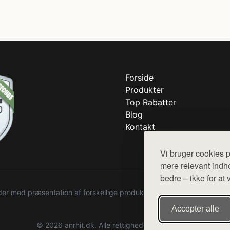
Forside
Produkter
Top Rabatter
Blog
Kontakt
Vi bruger cookies p
mere relevant indho
bedre – ikke for at 
r med præsentation af forskellige produkter fra diverse webshops. De
Accepter alle
© 2026 anrhit.dk. Alle rettigheder forbeholdes.