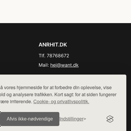
ANRHIT.DK
Tlf. 78768672
Mail:
hej@want.dk
Cookie- og privatlivspolitik
å vores hjemmeside for at forbedre din oplevelse, vise
ld og analysere trafikken. Kort sagt: for at siden fungerer
være irriterende.
Cookie- og privatlivspolitik.
r sælges ikke varer fra denne side - vi henviser til de shops,
Afvis ikke‑nødvendige
Indstillinger