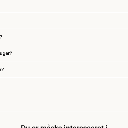
?
suger?
r?
Du er måske interesseret i