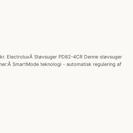
0 kr. ElectroluxÂ Støvsuger PD82-4CR Denne støvsuger
tioner:Â SmartMode teknologi - automatisk regulering af