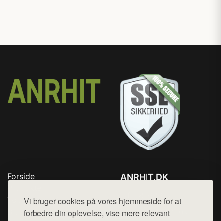
Forside
ANRHIT.DK
Produkter
Tlf. 78768672
Top Rabatter
Vi bruger cookies på vores hjemmeside for at
Mail:
hej@want.dk
Blog
forbedre din oplevelse, vise mere relevant