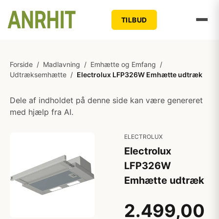
TILBUD
Forside
/
Madlavning
/
Emhætte og Emfang
/
Udtræksemhætte
/
Electrolux LFP326W Emhætte udtræk
Dele af indholdet på denne side kan være genereret
med hjælp fra AI.
ELECTROLUX
Electrolux
LFP326W
Emhætte udtræk
2.499,00