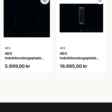
AEG
AEG
AEG
AEG
Induktionskogeplade
Induktionskogeplade
TO64IA00IB - 2+2 års
med Emhætte
5.999,00 kr
16.995,00 kr
Garanti
CCE84543CB