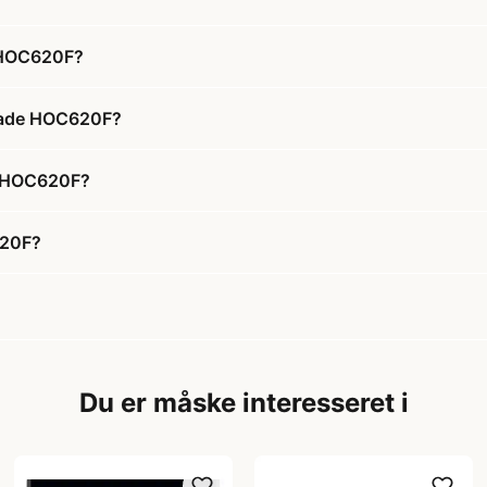
e HOC620F?
plade HOC620F?
de HOC620F?
620F?
Du er måske interesseret i