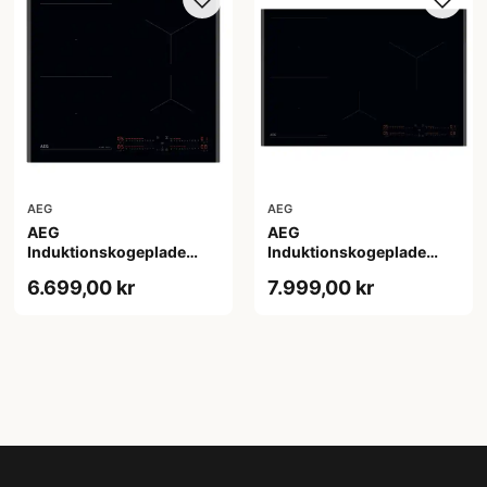
AEG
AEG
AEG
AEG
Induktionskogeplade
Induktionskogeplade
TI64IB10FB - 2+2 års
TI84IB10FB - 2+2 års
6.699,00 kr
7.999,00 kr
garanti
garanti