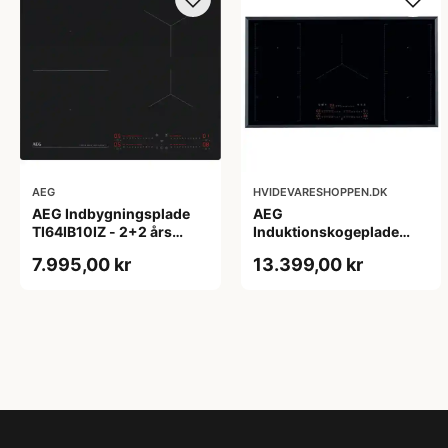
AEG
HVIDEVARESHOPPEN.DK
AEG Indbygningsplade
AEG
TI64IB10IZ - 2+2 års
Induktionskogeplade
garanti
IKE95771FB - 2+2 års
7.995,00 kr
13.399,00 kr
garanti