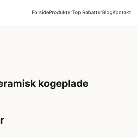
Forside
Produkter
Top Rabatter
Blog
Kontakt
Keramisk kogeplade
r