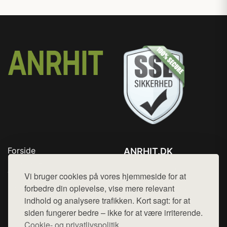
Forside
ANRHIT.DK
Produkter
Tlf. 78768672
Top Rabatter
Vi bruger cookies på vores hjemmeside for at
Mail:
hej@want.dk
Blog
forbedre din oplevelse, vise mere relevant
Kontakt
indhold og analysere trafikken. Kort sagt: for at
Cookie- og privatlivspolitik
siden fungerer bedre – ikke for at være irriterende.
Cookie- og privatlivspolitik.