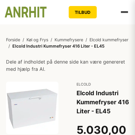
TILBUD
Forside
/
Køl og Frys
/
Kummefrysere
/
Elcold kummefryser
/
Elcold Industri Kummefryser 416 Liter - EL45
Dele af indholdet på denne side kan være genereret
med hjælp fra AI.
ELCOLD
Elcold Industri
Kummefryser 416
Liter - EL45
5.030,00