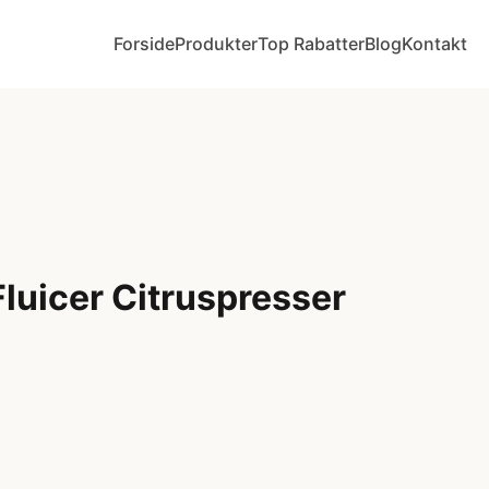
Forside
Produkter
Top Rabatter
Blog
Kontakt
luicer Citruspresser