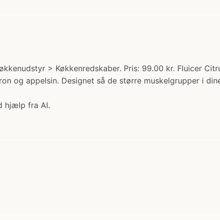
økkenudstyr > Køkkenredskaber. Pris: 99.00 kr. Fluicer Cit
citron og appelsin. Designet så de større muskelgrupper i di
 hjælp fra AI.