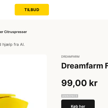
TILBUD
er Citruspresser
 hjælp fra AI.
DREAMFARM
Dreamfarm F
99,00 kr
Køb her