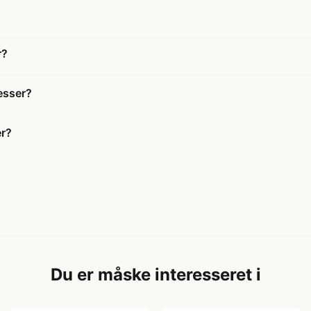
r?
esser?
er?
Du er måske interesseret i