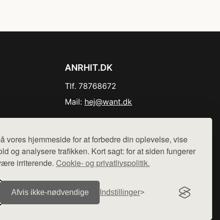
ANRHIT.DK
Tlf. 78768672
Mail:
hej@want.dk
Cookie- og privatlivspolitik
å vores hjemmeside for at forbedre din oplevelse, vise
ld og analysere trafikken. Kort sagt: for at siden fungerer
være irriterende.
Cookie- og privatlivspolitik.
r sælges ikke varer fra denne side - vi henviser til de shops,
Afvis ikke‑nødvendige
Indstillinger