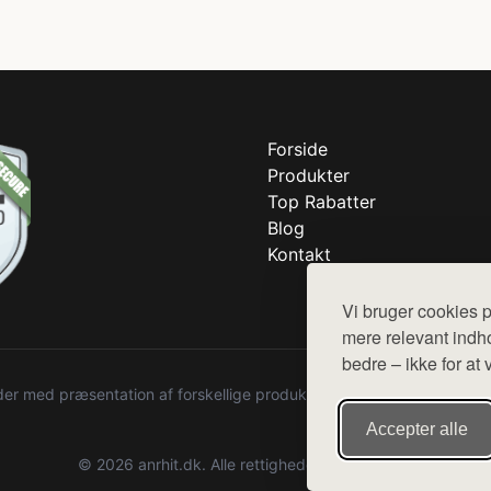
Forside
Produkter
Top Rabatter
Blog
Kontakt
Vi bruger cookies p
mere relevant indho
bedre – ikke for at 
r med præsentation af forskellige produkter fra diverse webshops. De
Accepter alle
© 2026 anrhit.dk. Alle rettigheder forbeholdes.