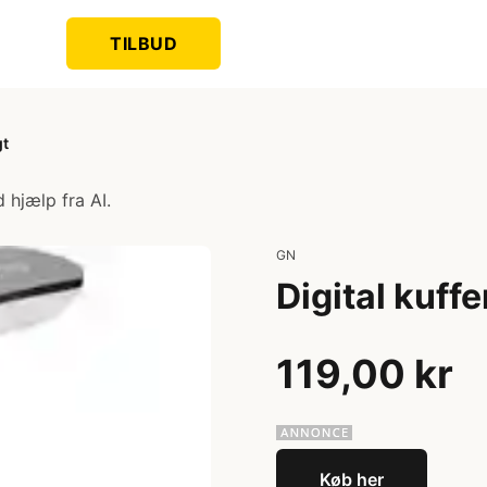
TILBUD
gt
 hjælp fra AI.
GN
Digital kuff
119,00 kr
Køb her