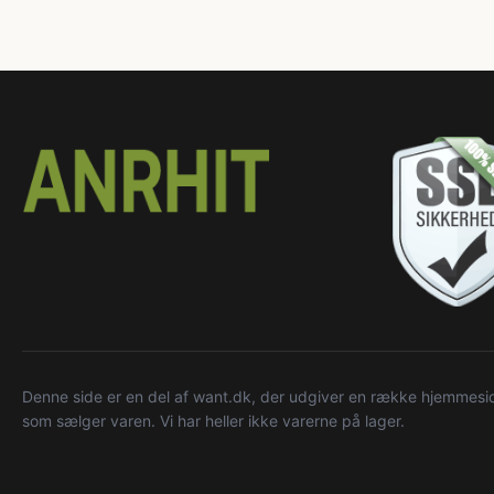
Denne side er en del af want.dk, der udgiver en række hjemmeside
som sælger varen. Vi har heller ikke varerne på lager.