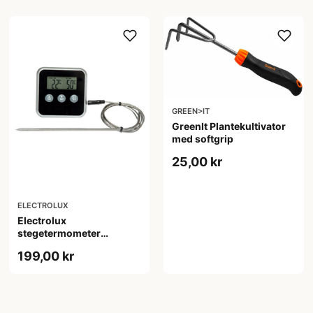
GREEN>IT
GreenIt Plantekultivator
med softgrip
25,00 kr
ELECTROLUX
Electrolux
stegetermometer
E4KTD001
199,00 kr