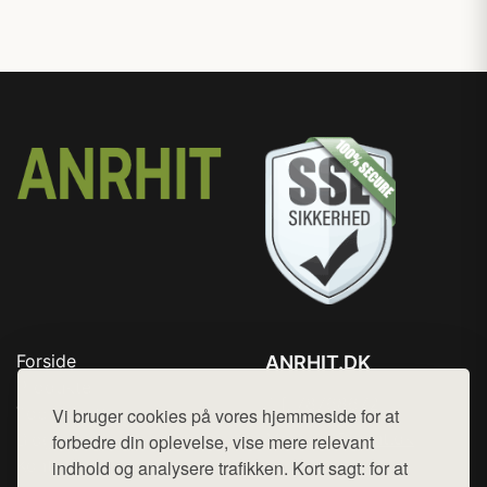
Forside
ANRHIT.DK
Produkter
Tlf. 78768672
Top Rabatter
Vi bruger cookies på vores hjemmeside for at
Mail:
hej@want.dk
Blog
forbedre din oplevelse, vise mere relevant
Kontakt
indhold og analysere trafikken. Kort sagt: for at
Cookie- og privatlivspolitik