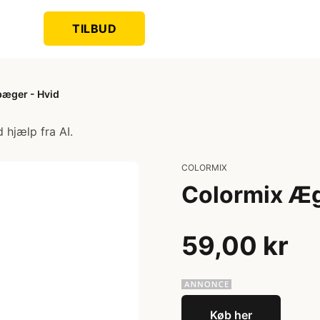
TILBUD
æger - Hvid
 hjælp fra AI.
COLORMIX
Colormix Æ
59,00 kr
Køb her