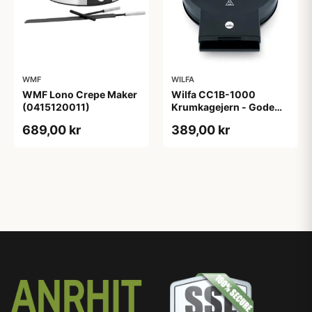
WMF
WILFA
WMF Lono Crepe Maker
Wilfa CC1B-1000
(0415120011)
Krumkagejern - Gode
råd jern
689,00 kr
389,00 kr