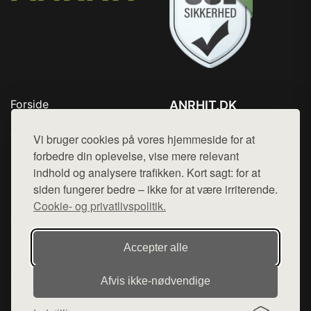
Forside
ANRHIT.DK
Produkter
Tlf. 78768672
Top Rabatter
Vi bruger cookies på vores hjemmeside for at
Mail:
hej@want.dk
Blog
forbedre din oplevelse, vise mere relevant
Kontakt
indhold og analysere trafikken. Kort sagt: for at
Cookie- og privatlivspolitik
siden fungerer bedre – ikke for at være irriterende.
Cookie- og privatlivspolitik.
Denne side er en del af want.dk, der udgiver en række
Accepter alle
hjemmesider med præsentation af forskellige produkter fra
diverse webshops. Der sælges ikke varer fra denne side - vi
Afvis ikke‑nødvendige
henviser til de shops, som sælger varen. Vi har heller ikke
varerne på lager.