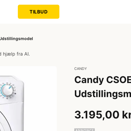
TILBUD
dstillingsmodel
 hjælp fra AI.
CANDY
Candy CSOE
Udstillings
3.195,00 k