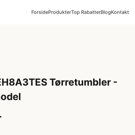
Forside
Produkter
Top Rabatter
Blog
Kontakt
H8A3TES Tørretumbler -
model
r