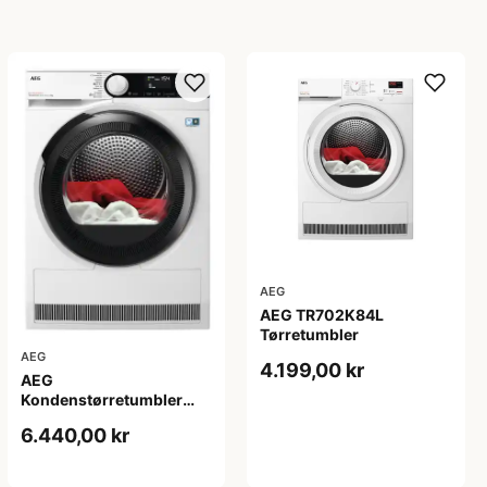
AEG
AEG TR702K84L
Tørretumbler
AEG
4.199,00 kr
AEG
Kondenstørretumbler
TR934T94J - 2+2 års
6.440,00 kr
garanti