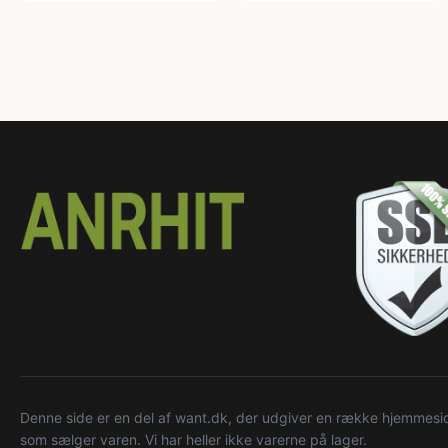
Denne side er en del af want.dk, der udgiver en række hjemmeside
som sælger varen. Vi har heller ikke varerne på lager.