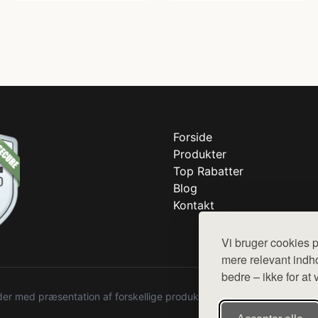
Forside
Produkter
Top Rabatter
Blog
Kontakt
Vi bruger cookies p
mere relevant indho
bedre – ikke for at 
r med præsentation af forskellige produkter fra diverse webshops. De