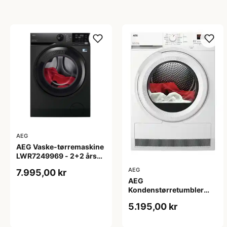
AEG
AEG Vaske-tørremaskine
LWR7249969 - 2+2 års
garanti
AEG
7.995,00 kr
AEG
Kondenstørretumbler
TR702G84G
5.195,00 kr