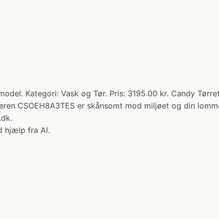
odel. Kategori: Vask og Tør. Pris: 3195.00 kr. Candy Tø
eren CSOEH8A3TES er skånsomt mod miljøet og din lomme. 
.dk.
 hjælp fra AI.