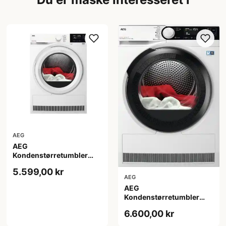
AEG
AEG
Kondenstørretumbler
TR722L84O - 2+2 års
5.599,00 kr
garanti
AEG
AEG
Kondenstørretumbler
TR934N85C - 2+2 års
6.600,00 kr
garanti