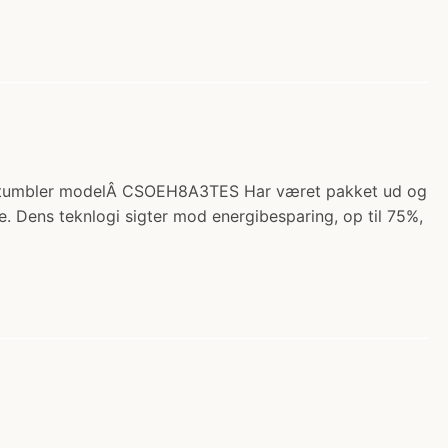
rretumbler modelÂ CSOEH8A3TES Har været pakket ud og
Dens teknlogi sigter mod energibesparing, op til 75%,