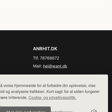
ANRHIT.DK
Tlf. 78768672
Mail:
hej@want.dk
Cookie- og privatlivspolitik
å vores hjemmeside for at forbedre din oplevelse, vise
ld og analysere trafikken. Kort sagt: for at siden fungerer
være irriterende.
Cookie- og privatlivspolitik.
r sælges ikke varer fra denne side - vi henviser til de shops,