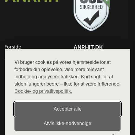
Forside
ANRHIT.DK
Produkter
Tlf. 78768672
Top Rabatter
Vi bruger cookies på vores hjemmeside for at
Mail:
hej@want.dk
Blog
forbedre din oplevelse, vise mere relevant
Kontakt
indhold og analysere trafikken. Kort sagt: for at
Cookie- og privatlivspolitik
siden fungerer bedre – ikke for at være irriterende.
Cookie- og privatlivspolitik.
Denne side er en del af want.dk, der udgiver en række
Accepter alle
hjemmesider med præsentation af forskellige produkter fra
diverse webshops. Der sælges ikke varer fra denne side - vi
Afvis ikke‑nødvendige
henviser til de shops, som sælger varen. Vi har heller ikke
varerne på lager.