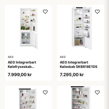
AEG
AEG
AEG Integrerbart
AEG Integrerbart
Kølefryseskab
Køleskab SKB818E1DS
OSC5S181ES - 2+2 års
7.999,00 kr
7.295,00 kr
garanti