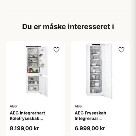
Du er måske interesseret i
AEG
AEG
AEG Integrerbart
AEG Fryseskab
Kølefryseskab
Integrerbar
SCE818E8MF - 2+2 års
ABE818F6NC - 2+2 års
8.199,00 kr
6.999,00 kr
garanti
garanti