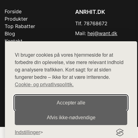
Forside
ANRHIT.DK
Produkter
Tlf. 78768672
Top Rabatter
Mail:
hej@want.dk
Blog
Kontakt
Cookie- og privatlivspolitik
Vi bruger cookies på vores hjemmeside for at
forbedre din oplevelse, vise mere relevant indhold
og analysere trafikken. Kort sagt: for at siden
Denne side er en del af want.dk, der udgiver en række
fungerer bedre – ikke for at være irriterende.
hjemmesider med præsentation af forskellige produkter fra
Cookie- og privatlivspolitik.
diverse webshops. Der sælges ikke varer fra denne side - vi
henviser til de shops, som sælger varen. Vi har heller ikke
varerne på lager.
Accepter alle
© 2026 anrhit.dk. Alle rettigheder forbeholdes.
Afvis ikke‑nødvendige
Indstillinger