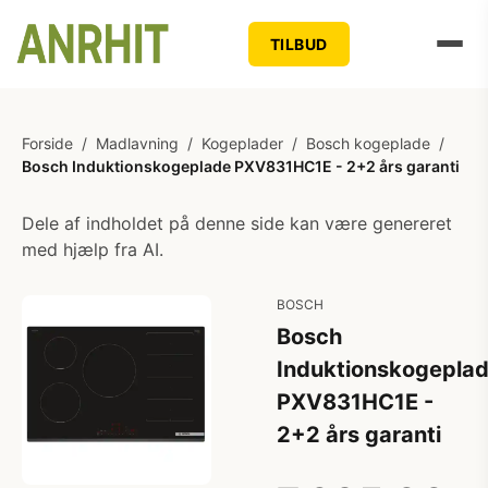
TILBUD
Forside
/
Madlavning
/
Kogeplader
/
Bosch kogeplade
/
Bosch Induktionskogeplade PXV831HC1E - 2+2 års garanti
Dele af indholdet på denne side kan være genereret
med hjælp fra AI.
BOSCH
Bosch
Induktionskogepla
PXV831HC1E -
2+2 års garanti