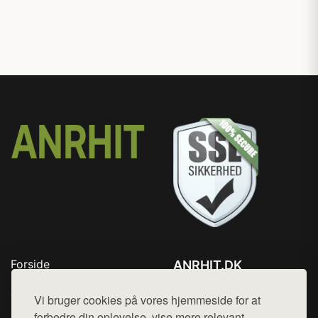
Forside
ANRHIT.DK
Produkter
Tlf. 78768672
Top Rabatter
Vi bruger cookies på vores hjemmeside for at
Mail:
hej@want.dk
Blog
forbedre din oplevelse, vise mere relevant