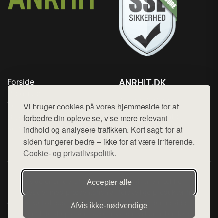
Forside
ANRHIT.DK
Produkter
Tlf. 78768672
Top Rabatter
Vi bruger cookies på vores hjemmeside for at
Mail:
hej@want.dk
Blog
forbedre din oplevelse, vise mere relevant
Kontakt
indhold og analysere trafikken. Kort sagt: for at
Cookie- og privatlivspolitik
siden fungerer bedre – ikke for at være irriterende.
Cookie- og privatlivspolitik.
Denne side er en del af want.dk, der udgiver en række
Accepter alle
hjemmesider med præsentation af forskellige produkter fra
diverse webshops. Der sælges ikke varer fra denne side - vi
Afvis ikke‑nødvendige
henviser til de shops, som sælger varen. Vi har heller ikke