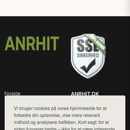
Forside
ANRHIT.DK
Produkter
Tlf. 78768672
Top Rabatter
Vi bruger cookies på vores hjemmeside for at
Mail:
hej@want.dk
Blog
forbedre din oplevelse, vise mere relevant
Kontakt
indhold og analysere trafikken. Kort sagt: for at
Cookie- og privatlivspolitik
siden fungerer bedre – ikke for at være irriterende.