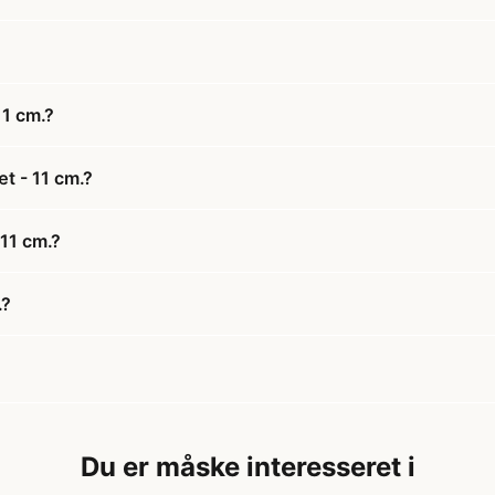
11 cm.?
t - 11 cm.?
 11 cm.?
.?
Du er måske interesseret i