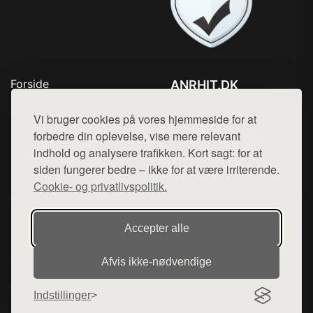
Forside
ANRHIT.DK
Produkter
Tlf. 78768672
Top Rabatter
Vi bruger cookies på vores hjemmeside for at
Mail:
hej@want.dk
Blog
forbedre din oplevelse, vise mere relevant
Kontakt
indhold og analysere trafikken. Kort sagt: for at
Cookie- og privatlivspolitik
siden fungerer bedre – ikke for at være irriterende.
Cookie- og privatlivspolitik.
Denne side er en del af want.dk, der udgiver en række
Accepter alle
hjemmesider med præsentation af forskellige produkter fra
diverse webshops. Der sælges ikke varer fra denne side - vi
Afvis ikke‑nødvendige
henviser til de shops, som sælger varen. Vi har heller ikke
varerne på lager.
Indstillinger