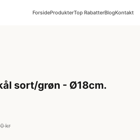
Forside
Produkter
Top Rabatter
Blog
Kontakt
kål sort/grøn - Ø18cm.
0 kr