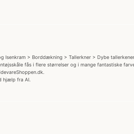
og Isenkram > Borddækning > Tallerkner > Dybe tallerkener. 
øjsskåle fås i flere størrelser og i mange fantastiske farve
videvareShoppen.dk.
 hjælp fra AI.