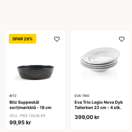
SPAR 29%
BITZ
EVA TRIO
Bitz Suppeskål
Eva Trio Legio Nova Dyb
sort/mørkblå - 18 cm
Tallerken 22 cm - 4 stk.
VEJL. PRIS 139,95 KR
399,00 kr
99,95 kr