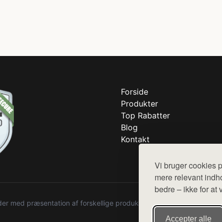
Forside
Produkter
Top Rabatter
Blog
Kontakt
Vi bruger cookies p
mere relevant indho
bedre – ikke for at 
r med præsentation af forskellige produkter fra diverse webshops. De
Accepter alle