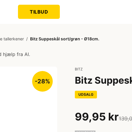
TILBUD
 tallerkener
/
Bitz Suppeskål sort/grøn - Ø18cm.
 hjælp fra AI.
BITZ
Bitz Suppes
-28%
UDSALG
99,95 kr
139,0