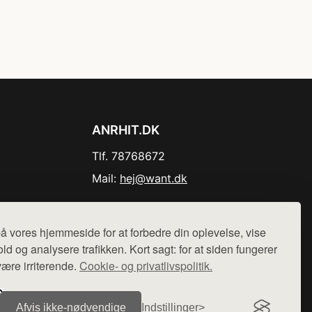
ANRHIT.DK
Tlf. 78768672
Mail:
hej@want.dk
Cookie- og privatlivspolitik
å vores hjemmeside for at forbedre din oplevelse, vise
ld og analysere trafikken. Kort sagt: for at siden fungerer
være irriterende.
Cookie- og privatlivspolitik.
r sælges ikke varer fra denne side - vi henviser til de shops,
Afvis ikke‑nødvendige
Indstillinger