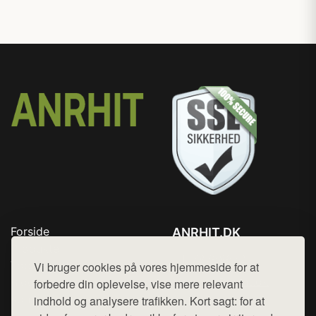
Forside
ANRHIT.DK
Produkter
Tlf. 78768672
Top Rabatter
Vi bruger cookies på vores hjemmeside for at
Mail:
hej@want.dk
Blog
forbedre din oplevelse, vise mere relevant
Kontakt
indhold og analysere trafikken. Kort sagt: for at
Cookie- og privatlivspolitik