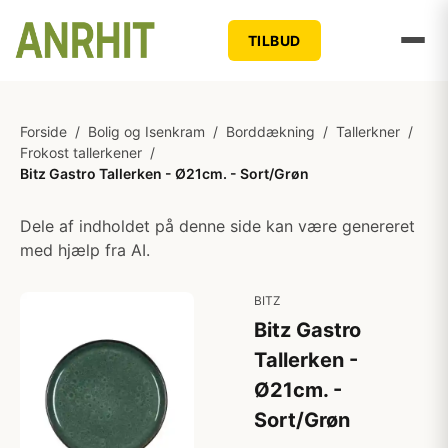
TILBUD
Forside
/
Bolig og Isenkram
/
Borddækning
/
Tallerkner
/
Frokost tallerkener
/
Bitz Gastro Tallerken - Ø21cm. - Sort/Grøn
Dele af indholdet på denne side kan være genereret
med hjælp fra AI.
BITZ
Bitz Gastro
Tallerken -
Ø21cm. -
Sort/Grøn