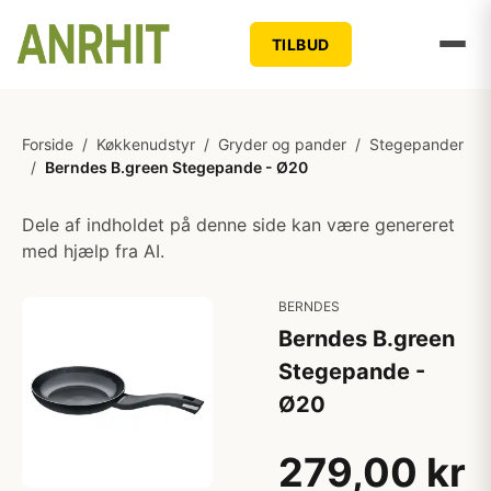
TILBUD
Forside
/
Køkkenudstyr
/
Gryder og pander
/
Stegepander
/
Berndes B.green Stegepande - Ø20
Dele af indholdet på denne side kan være genereret
med hjælp fra AI.
BERNDES
Berndes B.green
Stegepande -
Ø20
279,00 kr