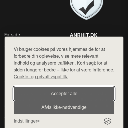
Forside
ANRHIT.DK
Produkter
Tlf. 78768672
Top Rabatter
Vi bruger cookies på vores hjemmeside for at
Mail:
hej@want.dk
Blog
forbedre din oplevelse, vise mere relevant
Kontakt
indhold og analysere trafikken. Kort sagt: for at
Cookie- og privatlivspolitik
siden fungerer bedre – ikke for at være irriterende.
Cookie- og privatlivspolitik.
Denne side er en del af want.dk, der udgiver en række
Accepter alle
hjemmesider med præsentation af forskellige produkter fra
diverse webshops. Der sælges ikke varer fra denne side - vi
Afvis ikke‑nødvendige
henviser til de shops, som sælger varen. Vi har heller ikke
varerne på lager.
Indstillinger