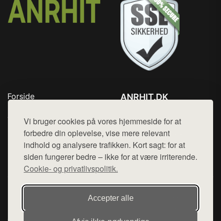
Forside
ANRHIT.DK
Produkter
Tlf. 78768672
Top Rabatter
Vi bruger cookies på vores hjemmeside for at
Mail:
hej@want.dk
Blog
forbedre din oplevelse, vise mere relevant
Kontakt
indhold og analysere trafikken. Kort sagt: for at
Cookie- og privatlivspolitik
siden fungerer bedre – ikke for at være irriterende.
Cookie- og privatlivspolitik.
Denne side er en del af want.dk, der udgiver en række
Accepter alle
hjemmesider med præsentation af forskellige produkter fra
diverse webshops. Der sælges ikke varer fra denne side - vi