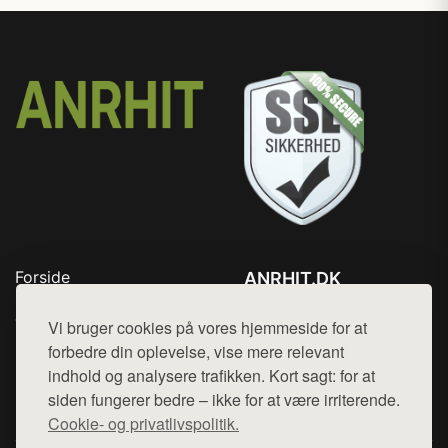
Forside
ANRHIT.DK
Produkter
Tlf. 78768672
Top Rabatter
Vi bruger cookies på vores hjemmeside for at
Mail:
hej@want.dk
Blog
forbedre din oplevelse, vise mere relevant
Kontakt
indhold og analysere trafikken. Kort sagt: for at
Cookie- og privatlivspolitik
siden fungerer bedre – ikke for at være irriterende.
Cookie- og privatlivspolitik.