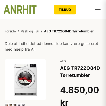
TILBUD
Forside
/
Vask og Tør
/
AEG TR722O84D Tørretumbler
Dele af indholdet på denne side kan være genereret
med hjælp fra AI.
AEG
AEG TR722O84D
Tørretumbler
4.850,00
kr