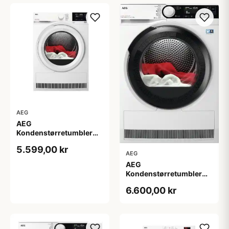
AEG
AEG
Kondenstørretumbler
TR722L84O - 2+2 års
5.599,00 kr
garanti
AEG
AEG
Kondenstørretumbler
TR934N85C - 2+2 års
6.600,00 kr
garanti