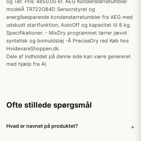
og Tør. Pris: 4850.00 kr. AEG Kondenstørretumbler
modelÂ TR722O84D Sensorstyret og
energibesparende kondenstørretumbler fra AEG med
udskudt startfunktion, AutoOff og kapacitet til 8 kg.
Specifikationer: - MixDry programmet tørrer jævnt
syntetisk og bomuldstøj -Â PreciseDry red Køb hos
HvidevareShoppen.dk.
Dele af indholdet på denne side kan være genereret
med hjælp fra AI.
Ofte stillede spørgsmål
Hvad er navnet på produktet?