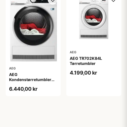
AEG
AEG TR702K84L
Tørretumbler
AEG
4.199,00 kr
AEG
Kondenstørretumbler
TR934T94J - 2+2 års
6.440,00 kr
garanti