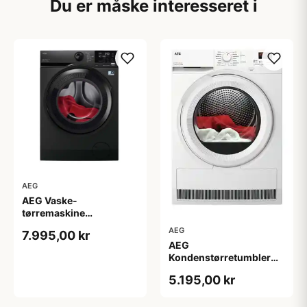
Du er måske interesseret i
AEG
AEG Vaske-
tørremaskine
LWR7249969 - 2+2 års
AEG
7.995,00 kr
garanti
AEG
Kondenstørretumbler
TR702G84G
5.195,00 kr