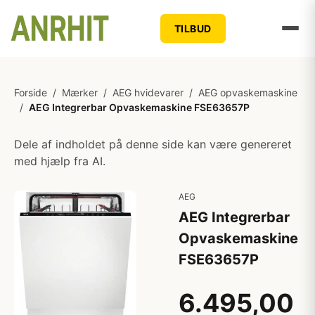
TILBUD
Forside
/
Mærker
/
AEG hvidevarer
/
AEG opvaskemaskine
/
AEG Integrerbar Opvaskemaskine FSE63657P
Dele af indholdet på denne side kan være genereret
med hjælp fra AI.
AEG
AEG Integrerbar
Opvaskemaskine
FSE63657P
6.495,00