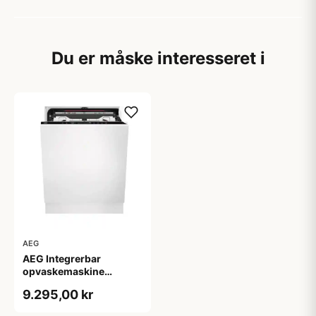
Du er måske interesseret i
AEG
AEG Integrerbar
opvaskemaskine
FSE76738P - 2+2 års
9.295,00 kr
garanti