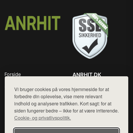
Forside
ANRHIT.DK
Produkter
Tlf. 78768672
Top Rabatter
Vi bruger cookies på vores hjemmeside for at
Mail:
hej@want.dk
Blog
forbedre din oplevelse, vise mere relevant
Kontakt
indhold og analysere trafikken. Kort sagt: for at
Cookie- og privatlivspolitik
siden fungerer bedre – ikke for at være irriterende.
Cookie- og privatlivspolitik.