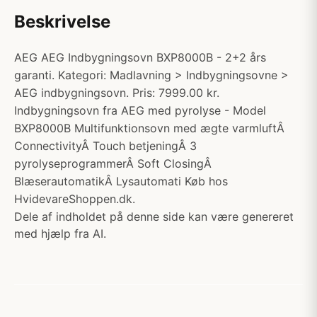
Beskrivelse
AEG AEG Indbygningsovn BXP8000B - 2+2 års
garanti. Kategori: Madlavning > Indbygningsovne >
AEG indbygningsovn. Pris: 7999.00 kr.
Indbygningsovn fra AEG med pyrolyse - Model
BXP8000B Multifunktionsovn med ægte varmluftÂ
ConnectivityÂ Touch betjeningÂ 3
pyrolyseprogrammerÂ Soft ClosingÂ
BlæserautomatikÂ Lysautomati Køb hos
HvidevareShoppen.dk.
Dele af indholdet på denne side kan være genereret
med hjælp fra AI.