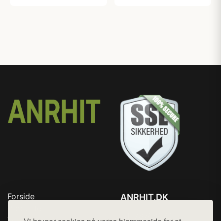
Forside
ANRHIT.DK
Produkter
Tlf. 78768672
Top Rabatter