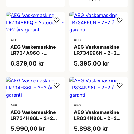
AEG
AEG
AEG Vaskemaskine
AEG Vaskemaskine
LR734A96Q -
LR734E96N - 2+2
Autodose - 2+2 års
års garanti
6.379,00 kr
5.395,00 kr
garanti
AEG
AEG
AEG Vaskemaskine
AEG Vaskemaskine
LR734H86L - 2+2
LR834N96L - 2+2
års garanti
års garanti
5.990,00 kr
5.898,00 kr