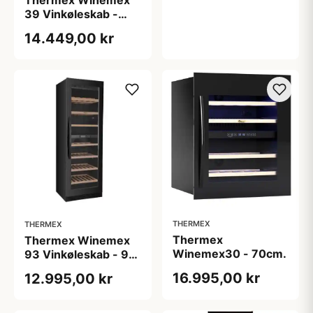
Thermex Winemex
39 Vinkøleskab -
Indbyg/Frit
14.449,00 kr
THERMEX
THERMEX
Thermex
Thermex Winemex
Winemex30 - 70cm.
93 Vinkøleskab - 93
flasker udpakket
16.995,00 kr
12.995,00 kr
udstillings model