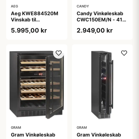
AEG
CANDY
Aeg KWE884520M
Candy Vinkøleskab
Vinskab til
CWC150EM/N - 41
indbygning
flasker
5.995,00 kr
2.949,00 kr
GRAM
GRAM
Gram Vinkøleskab
Gram Vinkøleskab