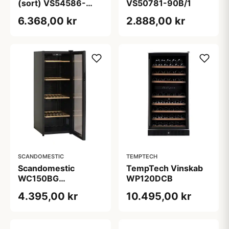
(sort) VS54586-
VS50781-90B/1
90B/1
6.368,00 kr
2.888,00 kr
SCANDOMESTIC
TEMPTECH
Scandomestic
TempTech Vinskab
WC150BG
WP120DCB
Vinkøleskab - 105
4.395,00 kr
10.495,00 kr
flasker